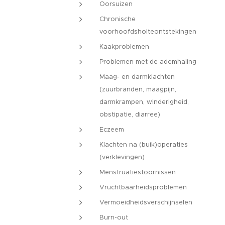
Oorsuizen
Chronische
voorhoofdsholteontstekingen
Kaakproblemen
Problemen met de ademhaling
Maag- en darmklachten
(zuurbranden, maagpijn,
darmkrampen, winderigheid,
obstipatie, diarree)
Eczeem
Klachten na (buik)operaties
(verklevingen)
Menstruatiestoornissen
Vruchtbaarheidsproblemen
Vermoeidheidsverschijnselen
Burn-out